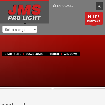
Wie Bestelle Ich?
LANGUAGES
1
2
3
Gehen Sie zu
Wählen Sie ihr
Die Lieferung
HILFE
Produkt aus. Zahlen
erfolgt in
1-2
unserem
Shop
KONTAKT
Sie bei uns sicher und
Werktagen
. Innerhalb
bequem online.
Deutschland
Lieferung
kostenlos
.
Support-Zeiten
STARTSEITE
DOWNLOADS
TREIBER
WINDOWS
Mo-Fr 8:00 - 20:00 CET
0049 (0) 7725 / 9193-75
24/7 Email-Support