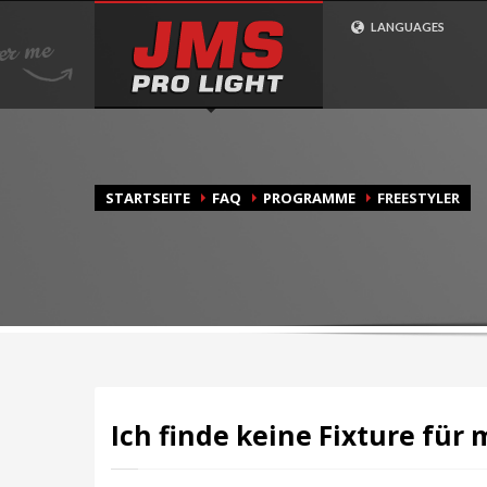
Wie Bestelle Ich?
LANGUAGES
1
2
Gehen Sie zu unserem
Wähle
Shop
bei uns sic
STARTSEITE
FAQ
PROGRAMME
FREESTYLER
Ich finde keine Fixture für