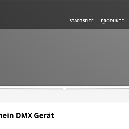
3
n Sie ihr Produkt aus. Zahlen Sie
Die Lieferung erfolgt in
1-2 Wer
STARTSEITE
PRODUKTE
her und bequem online.
Innerhalb Deutschland
Lieferung ko
 mein DMX Gerät