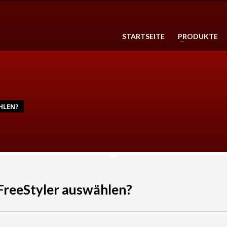
3
n Sie ihr Produkt aus. Zahlen Sie
Die Lieferung erfolgt in
1-2 Wer
STARTSEITE
PRODUKTE
her und bequem online.
Innerhalb Deutschland
Lieferung ko
HLEN?
FreeStyler auswählen?