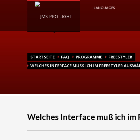
Wie Bestelle Ich?
LANGUAGES
1
2
Gehen Sie zu unserem
Wähle
Shop
bei uns sic
STARTSEITE
FAQ
PROGRAMME
FREESTYLER
WELCHES INTERFACE MUSS ICH IM FREESTYLER AUSWÄ
Welches Interface muß ich im 